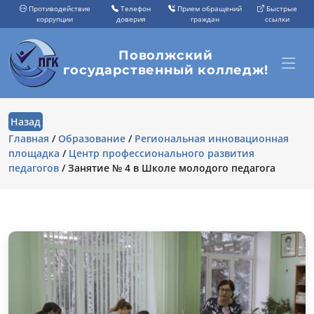
Противодействие
Телефон
Прием обращений
Быстрые
коррупции
доверия
граждан
ссылки
Поволжский
государственный колледж!
Назад
Главная
/
Образование
/
Региональная инновационная
площадка
/
Центр профессионального развития
педагогов
/
Занятие № 4 в Школе молодого педагога