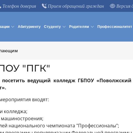
Телефон доверия
Прием обращений граждан
Версия 
зации
Абитуриенту
Студенту
Родителям
Профессионалитет
упающим
ПОУ "ПГК"
в посетить ведущий колледж ГБПОУ «Поволжский
т».
мероприятия входят:
и колледжа;
и машиностроения;
елей национального чемпионата "Профессионалы";
нии программы популяризации Федеральной программы