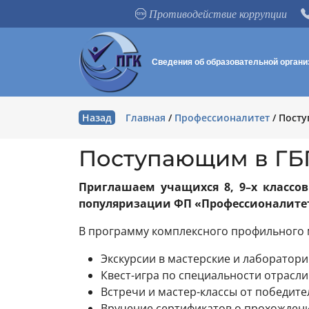
Противодействие коррупции
Сведения об образовательной органи
Назад
Главная
/
Профессионалитет
/
Пост
Поступающим в ГБ
Приглашаем учащихся 8, 9–х классо
популяризации ФП «Профессионалите
В программу комплексного профильного 
Экскурсии в мастерские и лаборатори
Квест-игра по специальности отрасл
Встречи и мастер-классы от победит
Вручение сертификатов о прохожде