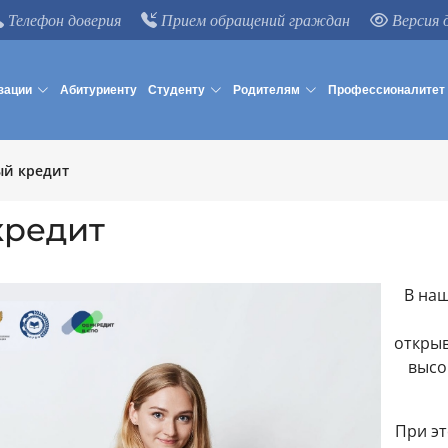
Телефон доверия
Прием обращений граждан
Версия 
зации
Абитуриенту
Студенту
Родителям
Профессионалитет
ый кредит
кредит
В на
откры
высо
При эт