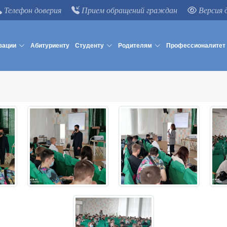
Телефон доверия
Прием обращений граждан
Версия 
зации
Абитуриенту
Студенту
Родителям
Профессионалитет