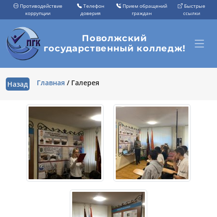
Противодействие
Телефон
Прием обращений
Быстрые
коррупции
доверия
граждан
ссылки
Поволжский
государственный колледж!
Главная
/
Галерея
Назад