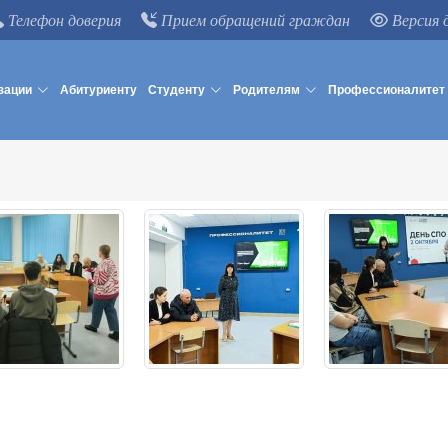
Телефон доверия
Прием обращений граждан
Версия 
зации
Абитуриенту
Студенту
Родителям
Профессионалитет