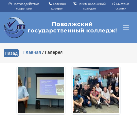
Противодействие
Телефон
Прием обращений
Быстрые
коррупции
доверия
граждан
ссылки
Поволжский
государственный колледж!
Главная
/
Галерея
Назад