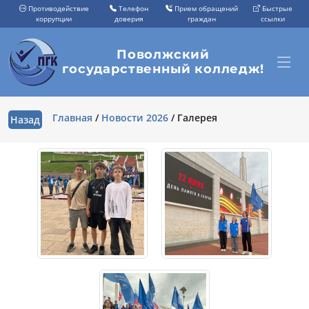
Противодействие
Телефон
Прием обращений
Быстрые
коррупции
доверия
граждан
ссылки
Поволжский
государственный колледж!
Главная
/
Новости 2026
/
Галерея
Назад