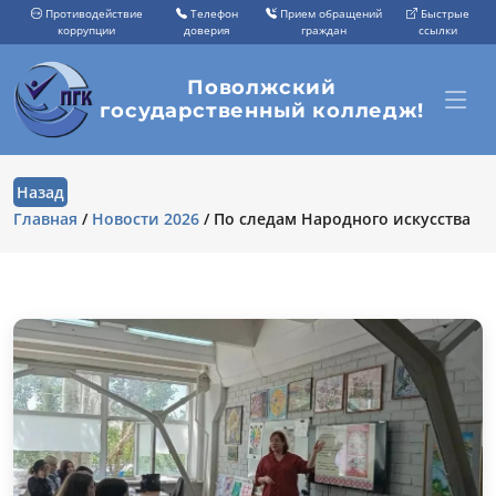
Противодействие
Телефон
Прием обращений
Быстрые
коррупции
доверия
граждан
ссылки
Поволжский
государственный колледж!
Назад
Главная
/
Новости 2026
/
По следам Народного искусства