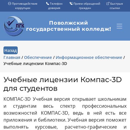
Противодействие
Телефон
Прием обращений
Быстрые
коррупции
доверия
граждан
ссылки
Поволжский
государственный колледж!
Назад
Главная
/
Обеспечение
/
Информационное обеспечение
/
Учебные лицензии Компас-3D
Учебные лицензии Компас-3D
для студентов
КОМПАС-3D Учебная версия открывает школьникам
и студентам весь спектр профессиональных
возможностей КОМПАС-3D, ведь в ней есть все
приложения и библиотеки.
Учебная версия поможет
выполнять курсовые, расчетно-графические и