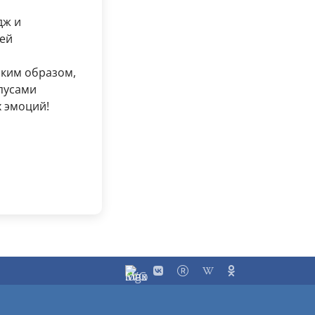
дж и
ей
аким образом,
пусами
 эмоций!