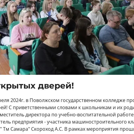
ткрытых дверей!
реля 2024г. в Поволжском государственном колледже пр
ей! С приветственными словами к школьникам и их род
меститель директора по учебно-воспитательной работ
итель предприятия - участника машиностроительного кл
 Тм Самара" Скороход А.С. В рамках мероприятия прош