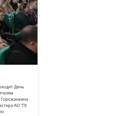
оходит День
ителям
е Горожанкина
астера АО "ГК
ло