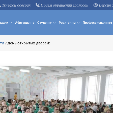
Телефон доверия
Прием обращений граждан
Версия 
зации
Абитуриенту
Студенту
Родителям
Профессионалитет
ти
/
День открытых дверей!