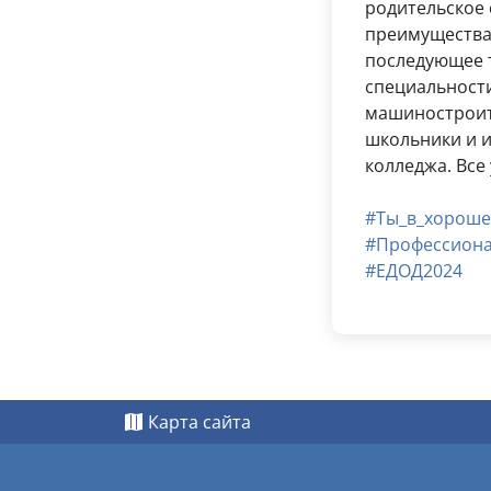
родительское
преимуществах
последующее 
специальност
машиностроите
школьники и и
колледжа. Все
#Ты_в_хороше
#Профессиона
#ЕДОД2024
Карта сайта