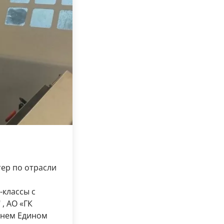
тер по отрасли
-классы с
, АО «ГК
шнем Едином