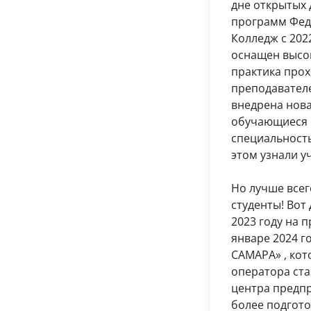
дне открытых 
программ Фед
Колледж с 202
оснащен высо
практика прох
преподавателе
внедрена нова
обучающиеся 
специальность
этом узнали у
Но лучше всег
студенты! Вот
2023 году на 
январе 2024 г
САМАРА» , ко
оператора ста
центра предпр
более подгото