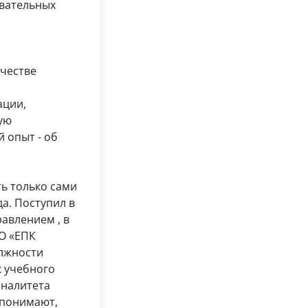
овательных
ачестве
ации,
ую
 опыт - об
ь только сами
а. Поступил в
авлением , в
АО «ЕПК
олжности
к учебного
оналитета
 понимают,