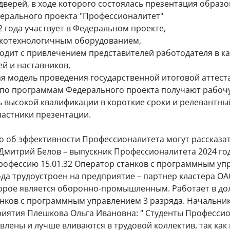
дверей, в ходе которого состоялась презентация образ
ерального проекта "Профессионалитет"
2 года участвует в Федеральном проекте,
котехнологичным оборудованием,
одит с привлечением представителей работодателя в к
й и наставников,
я модель проведения государственной итоговой аттест
по программам Федерального проекта получают рабоч
 высокой квалификации в короткие сроки и релевантный
частники презентации.
о об эффективности Профессионалитета могут рассказат
 Дмитрий Белов – выпускник Профессионалитета 2024 год
профессию 15.01.32 Оператор станков с программным упр
ода трудоустроен на предприятие – партнер кластера О
торое является оборонно-промышленным. Работает в д
нков с программным управлением 3 разряда. Начальни
иятия Плешкова Ольга Ивановна: " Студенты Професси
влены и лучше вливаются в трудовой коллектив, так как