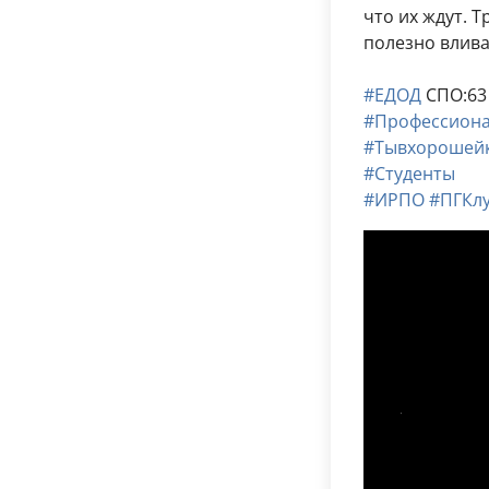
что их ждут. 
полезно влива
#ЕДОД
СПО:63
#Профессиона
#Тывхорошей
#Студенты
#ИРПО
#ПГКл