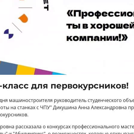
-класс для первокурсников!
 дня машиностроителя руководитель студенческого объ
оты на станках с ЧПУ" Дикушина Анна Александровна пр
вокурсников.
ровна рассказала о конкурсах профессионального маст
ы" и "Абилимпикс", о возможностях, которые открываю