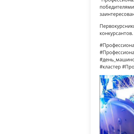
победителями 
заинтересован
Первокурсники
конкурсантов.
#Профессиона
#Профессиона
#день_машино
#кластер #Пр