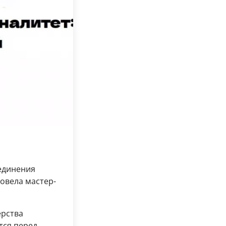
единения
овела мастер-
ерства
тся перед