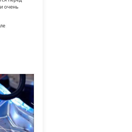
ли очень
сле