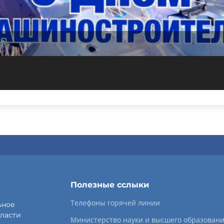
Полезные сслыки
Телефоны горячей линии
ьное
ласти
Министерство науки и высшего образован