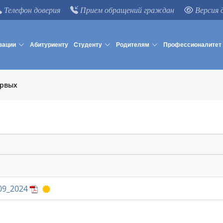
Телефон доверия
Прием обращений граждан
Версия 
зации
Абитуриенту
Студенту
Родителям
Профессионалитет
ервых
нт подписан электронной подписью 01.10.2025
Документ подписан электронной подписью 
09_2024